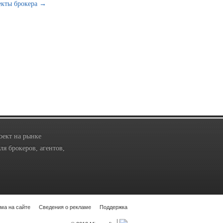
екты брокера →
оект на рынке
я брокеров, агентов,
ма на сайте
Сведения о рекламе
Поддержка