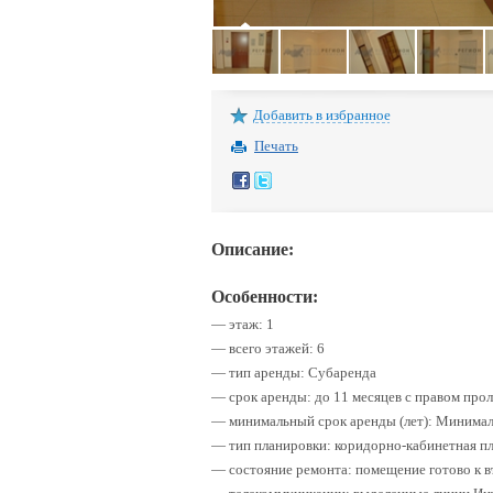
Добавить в избранное
Печать
Описание:
Особенности:
— этаж: 1
— всего этажей: 6
— тип аренды: Субаренда
— срок аренды: до 11 месяцев с правом про
— минимальный срок аренды (лет): Минимал
— тип планировки: коридорно-кабинетная п
— состояние ремонта: помещение готово к в