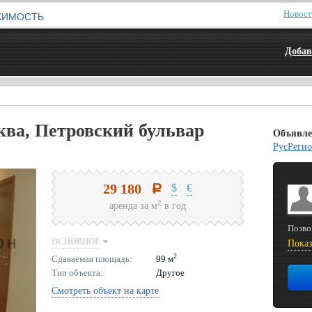
Новос
ЖИМОСТЬ
Добав
ква, Петровский бульвар
Объявле
РусРегио
29 180
$
€
a
2
аренда за м
в год
Позво
ОСНОВНОЕ
Показ
2
Сдаваемая площадь:
99 м
Тип объекта:
Другое
Смотреть объект на карте