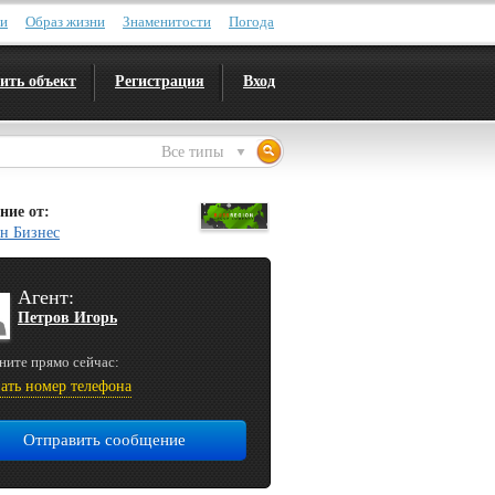
ти
Образ жизни
Знаменитости
Погода
ить объект
Регистрация
Вход
Все типы
ние от:
н Бизнес
Агент:
Петров Игорь
ните прямо сейчас:
ать номер телефона
Отправить сообщение