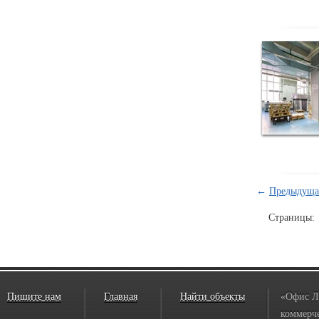
←
Предыдуща
Страницы:
Пишите нам
Главная
Найти объекты
«Офис Л
коммерче